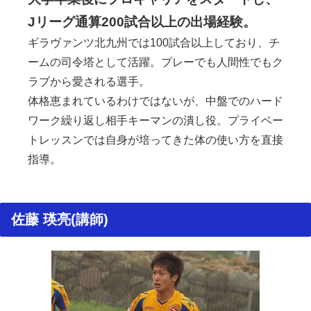
Jリーグ通算200試合以上の出場経験。
ギラヴァンツ北九州では100試合以上しており、チ
ームの司令塔として活躍。プレーでも人間性でもク
ラブから愛される選手。
体格恵まれているわけではないが、中盤でのハード
ワーク繰り返し相手キーマンの潰し役。プライベー
トレッスンでは自身が培ってきた体の使い方を直接
指導。
佐藤 瑛亮(講師)