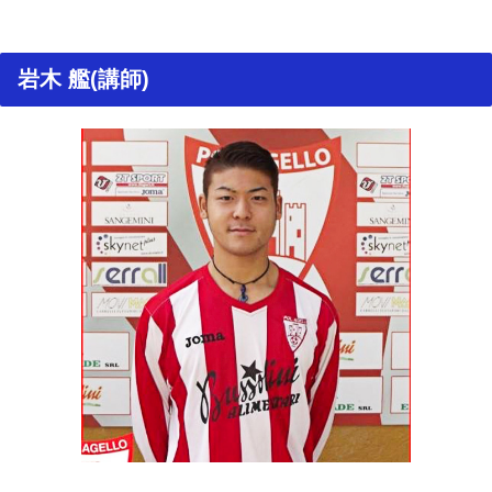
岩木 艦(講師)