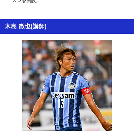
スンを開設。
木島 徹也(講師)