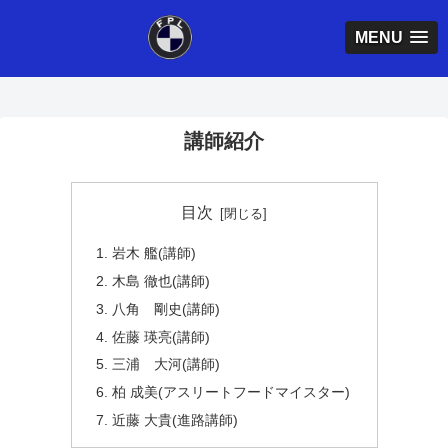
MENU
講師紹介
目次
岩木 艦(講師)
木島 徹也(講師)
八角 剛史(講師)
佐藤 瑛亮(講師)
三浦 大河(講師)
柏 成美(アスリートフードマイスター)
近藤 大貴(進路講師)