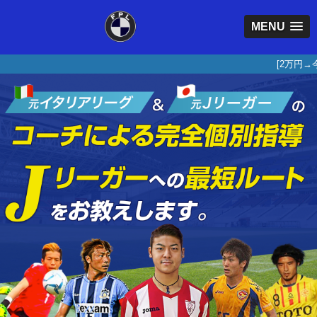
MENU
[2万円→今だけ