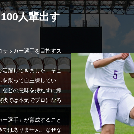
100人輩出す
ロサッカー選手を目指すス
で活躍してきました。そこ
ルを蹴って自主練してい
」などの意味を持たずに練
現状では本気でプロになろ
カー選手」が育成すること
能ではありません。なぜな