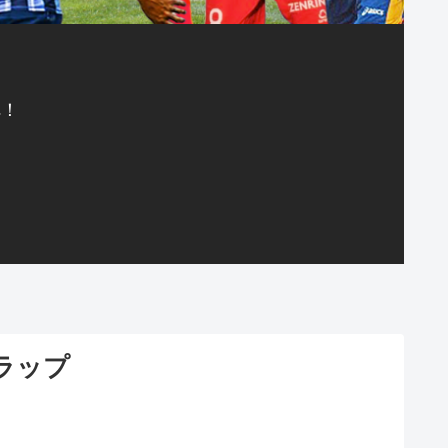
へ！
ラップ