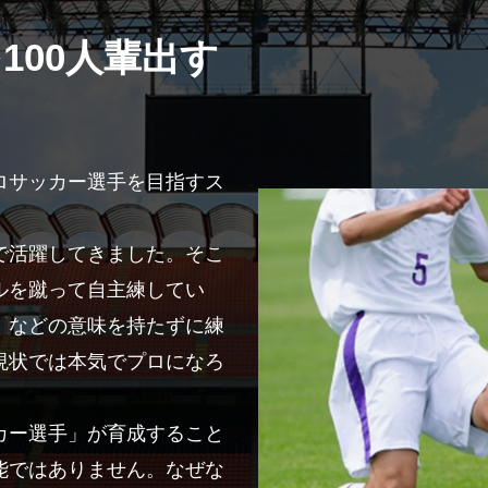
100人輩出す
ロサッカー選手を目指すス
で活躍してきました。そこ
ルを蹴って自主練してい
」などの意味を持たずに練
現状では本気でプロになろ
カー選手」が育成すること
能ではありません。なぜな